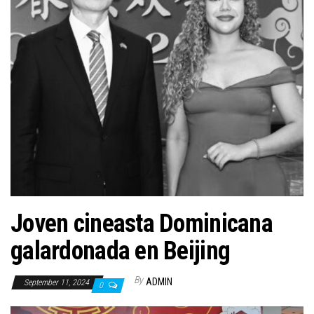
n
Joven cineasta Dominicana
galardonada en Beijing
By
ADMIN
September 11, 2024
0