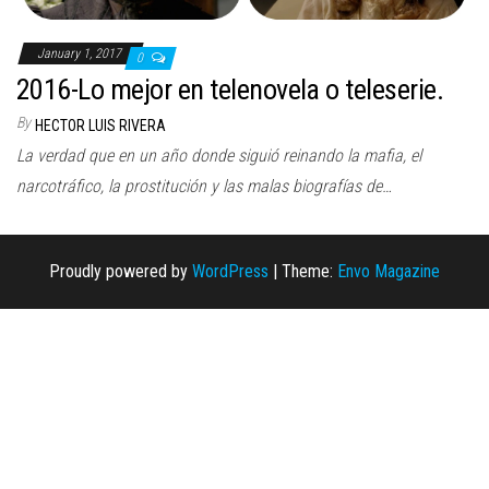
January 1, 2017
0
2016-Lo mejor en telenovela o teleserie.
By
HECTOR LUIS RIVERA
La verdad que en un año donde siguió reinando la mafia, el
narcotráfico, la prostitución y las malas biografías de…
Proudly powered by
WordPress
|
Theme:
Envo Magazine