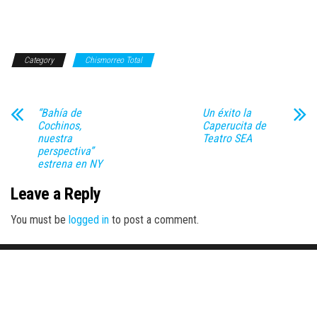
Category
Chismorreo Total
“Bahía de
Un éxito la
Cochinos,
Caperucita de
nuestra
Teatro SEA
perspectiva”
estrena en NY
Leave a Reply
You must be
logged in
to post a comment.
Proudly powered by
WordPress
|
Theme:
Envo Magazine