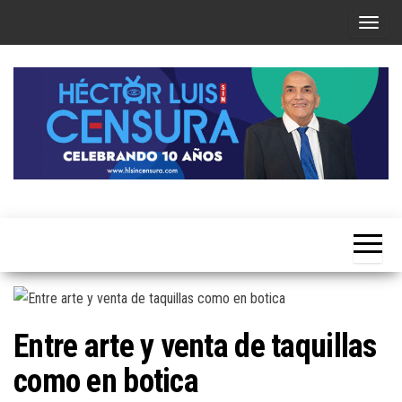
Skip
T
to
o
the
g
content
g
l
e
n
a
Héctor
v
Luis Sin
i
Censura
g
a
t
Entre arte y venta de taquillas
i
como en botica
o