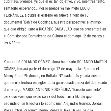
cubrir sus premios, ya que él es tan objetivo, y yo, mientras tanto,
sentadito esperando… Por lo menos ya me invitó LUCIO
FERNÁNDEZ a cubrir el estreno en Nueva a York de su
documental “Bahía de Cochinos, nuestra perspectiva” el mismo
que que dirigió junto a RICARDO BACALLAO, que se presentará en
el Comisionado Dominicano de Cultura el domingo 12 de marzo a
las 6:30pm.
Y apareció ROLANDO GÓMEZ, ahora bautizado ROLANDO MARTÍN
GÓMEZ, tomará parte el domingo 12 de mayo a las 6pm en el
Manny Fried Playhouse, en Buffalo, NY, nada más y nada menos
que en una lectura en inglés de la galardonada pieza del destacado
dramaturgo MARCO ANTONIO RODRÍGUEZ, “Barceló con hielo“,
para que vean que nadie se va del todo… arria tiki tiki qué
escándalo! En la lectura lo acompañan Alejandro Gómez, Jordan
Rosas, Chris Vasquez, Dewel Pérez y Jake Hayes, bajo la