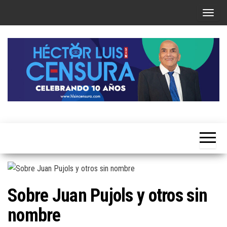
Skip
T
to
o
the
g
content
g
l
e
n
a
Héctor
v
Luis Sin
i
Censura
g
a
t
Sobre Juan Pujols y otros sin
i
nombre
o