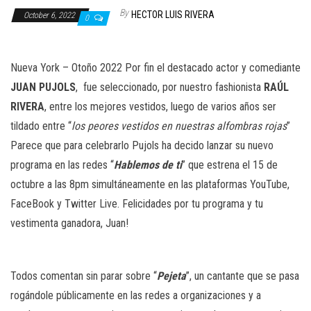
n
By
HECTOR LUIS RIVERA
October 6, 2022
0
Nueva York – Otoño 2022 Por fin el destacado actor y comediante
JUAN PUJOLS
, fue seleccionado, por nuestro fashionista
RAÚL
RIVERA
, entre los mejores vestidos, luego de varios años ser
tildado entre “
los peores vestidos en nuestras alfombras rojas
”
Parece que para celebrarlo Pujols ha decido lanzar su nuevo
programa en las redes “
Hablemos de ti
” que estrena el 15 de
octubre a las 8pm simultáneamente en las plataformas YouTube,
FaceBook y Twitter Live. Felicidades por tu programa y tu
vestimenta ganadora, Juan!
Todos comentan sin parar sobre “
Pejeta
”, un cantante que se pasa
rogándole públicamente en las redes a organizaciones y a