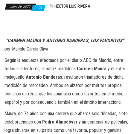
n
By
HECTOR LUIS RIVERA
June 26, 2020
0
“CARMEN MAURA Y ANTONIO BANDERAS, LOS FAVORITOS”
por Manolo García Oliva
Según la encuesta efectuada por el diario ABC de Madrid, entre
todos sus lectores, la actriz madrileña
Carmen Maura
y el actor
malagueño
Antonio Banderas
, resultaron triunfadores de dicha
medición de mercadeo. Ambos se alzaron por méritos propios,
con unas carreras que los apuntalan como favoritos en el medio
español y por consecuencia también en el ámbito internacional.
Maura, de 74 años con una carrera que abarca seis décadas, siete
colaboraciones con
Pedro Almodóvar
y un centenar de películas,
logra situarse en su patria como una favorita, popular y genuina