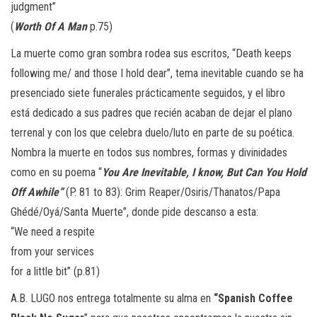
judgment”
(
Worth
Of
A
Man
p.75)
La muerte como gran sombra rodea sus escritos, “Death keeps
following me/ and those I hold dear”, tema inevitable cuando se ha
presenciado siete funerales prácticamente seguidos, y el libro
está dedicado a sus padres que recién acaban de dejar el plano
terrenal y con los que celebra duelo/luto en parte de su poética.
Nombra la muerte en todos sus nombres, formas y divinidades
como en su poema “
You Are Inevitable, I know, But Can You Hold
Off Awhile”
(P. 81 to 83): Grim Reaper/Osiris/Thanatos/Papa
Ghédé/Oyá/Santa Muerte”, donde pide descanso a esta:
“We need a respite
from your services
for a little bit” (p.81)
A.B. LUGO nos entrega totalmente su alma en
“Spanish Coffee