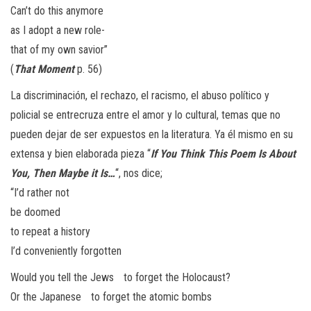
Can’t do this anymore
as I adopt a new role-
that of my own savior”
(
That Moment
p. 56)
La discriminación, el rechazo, el racismo, el abuso político y
policial se entrecruza entre el amor y lo cultural, temas que no
pueden dejar de ser expuestos en la literatura. Ya él mismo en su
extensa y bien elaborada pieza “
If You Think This Poem Is About
You, Then Maybe it Is…
“, nos dice;
“I’d rather not
be doomed
to repeat a history
I’d conveniently forgotten
Would you tell the Jews to forget the Holocaust?
Or the Japanese to forget the atomic bombs