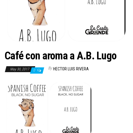
n
Café con aroma a A.B. Lugo
By
HECTOR LUIS RIVERA
May 30, 2017
0