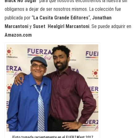
Black No Sugar
” para que nosotros encontremos la nuestra sin
obligarnos a dejar de ser nosotros mismos. La colección fue
publicada por “
La Casita Grande Editores
“,
Jonathan
Marcantoni
y
Suset
Healgirl
Marcantoni
. Se puede adquirir en
Amazon.com
(Foto tomada recientemente en el FUERZAfest 2017