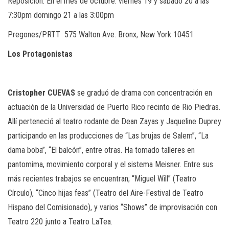
Reposición: En el mes de octubre: viernes 19 y sábado 20 a las
7:30pm domingo 21 a las 3:00pm
Pregones/PRTT
575 Walton Ave. Bronx, New York 10451
Los
Protagonistas
Cristopher
CUEVAS
se graduó de drama con concentración en
actuación de la Universidad de Puerto Rico recinto de Rio Piedras.
Allí perteneció al teatro rodante de Dean Zayas y Jaqueline Duprey
participando en las producciones de “Las brujas de Salem”, “La
dama boba”, “El balcón”, entre otras. Ha tomado talleres en
pantomima, movimiento corporal y el sistema Meisner. Entre sus
más recientes trabajos se encuentran; “Miguel Will” (Teatro
Círculo), “Cinco hijas feas” (Teatro del Aire-Festival de Teatro
Hispano del Comisionado), y varios “Shows” de improvisación con
Teatro 220 junto a Teatro LaTea.