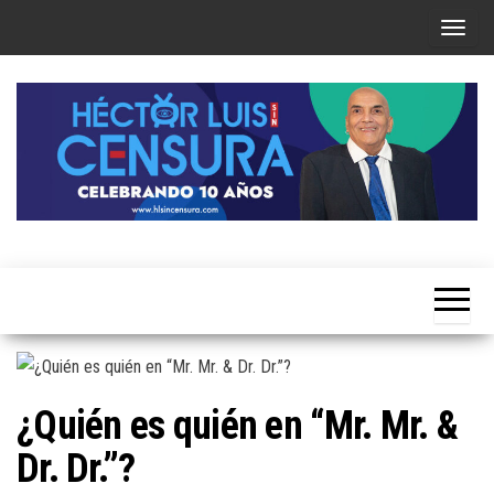
Skip
T
to
o
the
g
content
g
l
e
n
a
Héctor
v
Luis Sin
i
Censura
g
a
t
¿Quién es quién en “Mr. Mr. &
i
Dr. Dr.”?
o