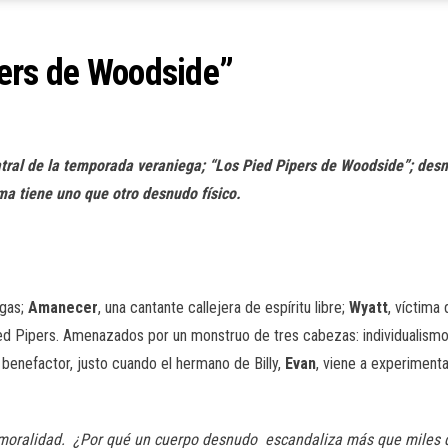
pers de Woodside”
tral de la temporada veraniega; “Los Pied Pipers de Woodside”; des
ma tiene uno que otro desnudo físico.
ogas;
Amanecer
, una cantante callejera de espíritu libre;
Wyatt
, víctima
ied Pipers. Amenazados por un monstruo de tres cabezas: individualismo,
 benefactor, justo cuando el hermano de Billy,
Evan
, viene a experimentar
tu moralidad. ¿Por qué un cuerpo desnudo escandaliza más que miles d