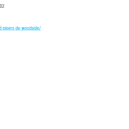
002
ped-pipers-de-woodside/