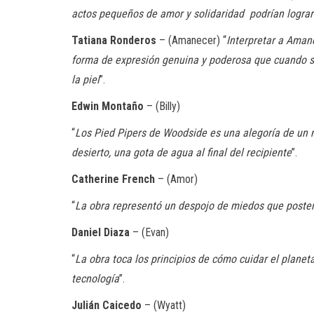
actos pequeños de amor y solidaridad podrían lograr 
Tatiana Ronderos
– (Amanecer) “
Interpretar a Aman
forma de expresión genuina y poderosa que cuando se
la piel
”.
Edwin Montaño
– (Billy)
“
Los Pied Pipers de Woodside es una alegoría de un mu
desierto, una gota de agua al final del recipiente
”.
Catherine French
– (Amor)
“
La obra representó un despojo de miedos que poster
Daniel Diaza
– (Evan)
“
La obra toca los principios de cómo cuidar el planet
tecnología
”.
Julián Caicedo
– (Wyatt)