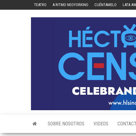
Skip
TEATRO
A RITMO NEOYORKINO
CUÉNTAMELO
LATA A
to
the
content
SOBRE NOSOTROS
VIDEOS
CONTAC