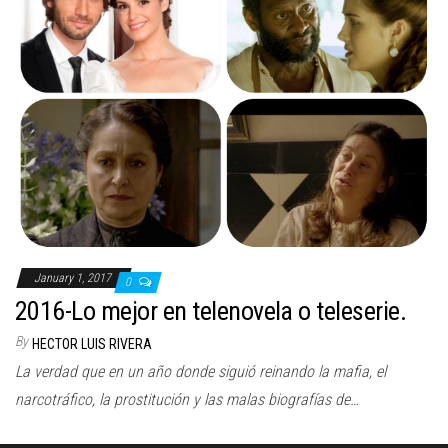
n
January 1, 2017
0
2016-Lo mejor en telenovela o teleserie.
By
HECTOR LUIS RIVERA
La verdad que en un año donde siguió reinando la mafia, el
narcotráfico, la prostitución y las malas biografías de…