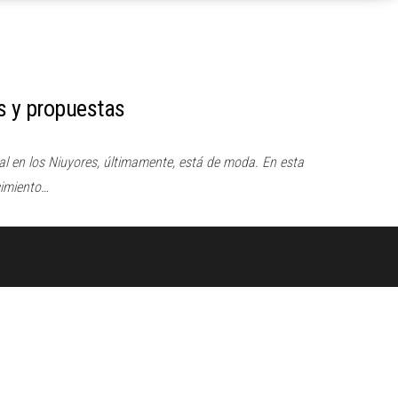
as y propuestas
 en los Niuyores, últimamente, está de moda. En esta
cimiento…