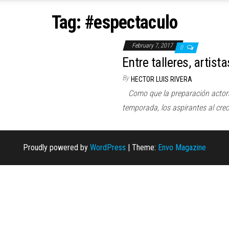
Tag:
#espectaculo
February 7, 2017
0
Entre talleres, artist
By
HECTOR LUIS RIVERA
Como que la preparación actoral
temporada, los aspirantes al cre
Proudly powered by
WordPress
|
Theme:
Envo Magazine