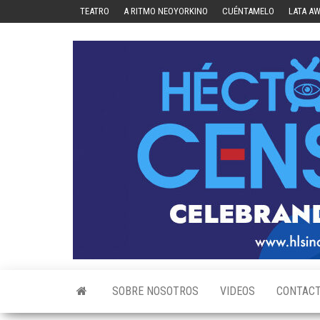
Skip
TEATRO
A RITMO NEOYORKINO
CUÉNTAMELO
LATA A
to
the
content
SOBRE NOSOTROS
VIDEOS
CONTAC