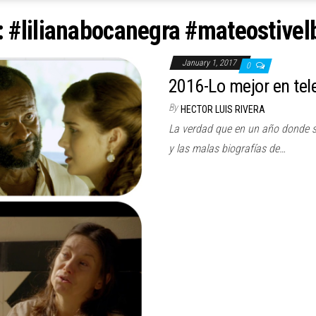
:
#lilianabocanegra #mateostivel
January 1, 2017
0
2016-Lo mejor en tele
By
HECTOR LUIS RIVERA
La verdad que en un año donde sig
y las malas biografías de…