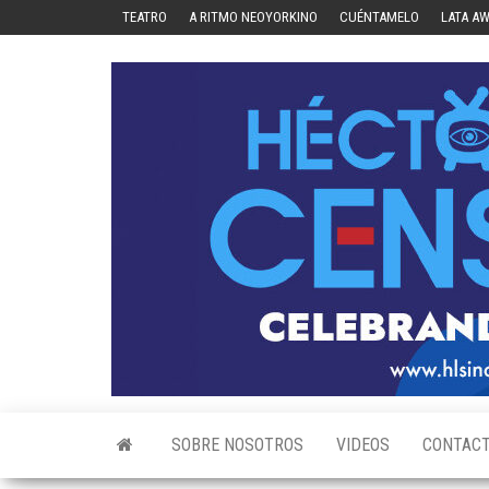
Skip
TEATRO
A RITMO NEOYORKINO
CUÉNTAMELO
LATA A
to
the
content
SOBRE NOSOTROS
VIDEOS
CONTAC