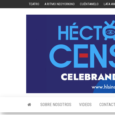
Skip
TEATRO
A RITMO NEOYORKINO
CUÉNTAMELO
LATA A
to
the
content
SOBRE NOSOTROS
VIDEOS
CONTAC