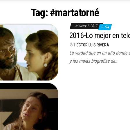
Tag:
#martatorné
January 1, 2017
0
2016-Lo mejor en tele
By
HECTOR LUIS RIVERA
La verdad que en un año donde sig
y las malas biografías de…