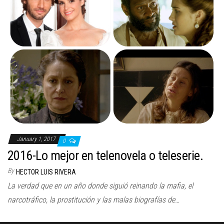
n
January 1, 2017
0
2016-Lo mejor en telenovela o teleserie.
By
HECTOR LUIS RIVERA
La verdad que en un año donde siguió reinando la mafia, el
narcotráfico, la prostitución y las malas biografías de…