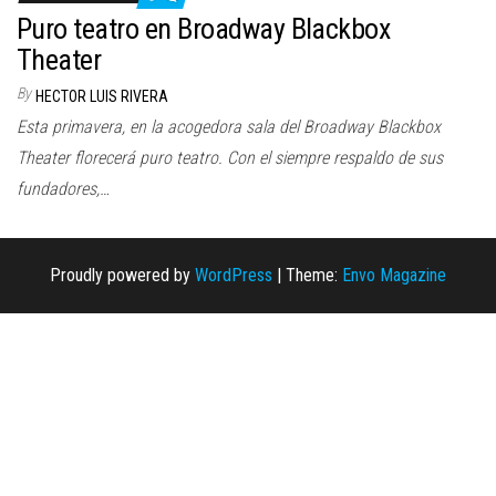
n
Puro teatro en Broadway Blackbox
Theater
By
HECTOR LUIS RIVERA
Esta primavera, en la acogedora sala del Broadway Blackbox
Theater florecerá puro teatro. Con el siempre respaldo de sus
fundadores,…
Proudly powered by
WordPress
|
Theme:
Envo Magazine