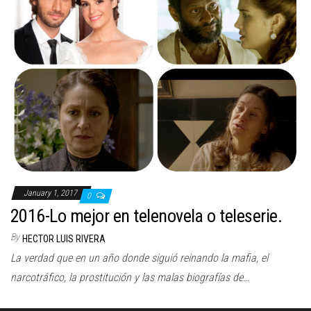
n
January 1, 2017
0
2016-Lo mejor en telenovela o teleserie.
By
HECTOR LUIS RIVERA
La verdad que en un año donde siguió reinando la mafia, el
narcotráfico, la prostitución y las malas biografías de…