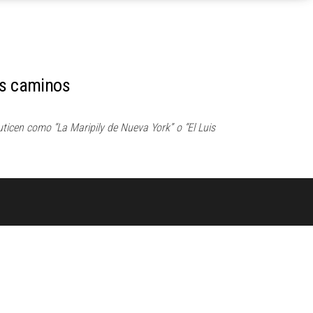
os caminos
icen como “La Maripily de Nueva York” o “El Luis