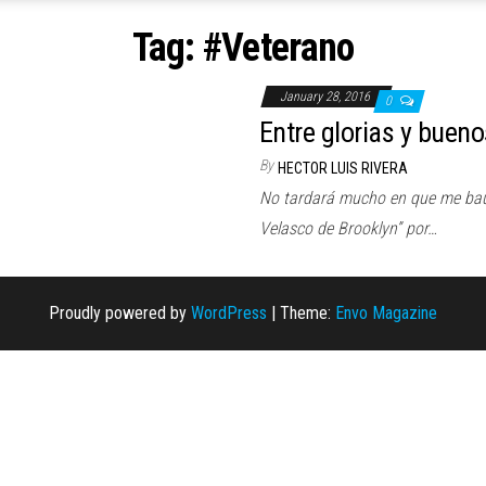
Tag:
#Veterano
January 28, 2016
0
Entre glorias y buen
By
HECTOR LUIS RIVERA
No tardará mucho en que me baut
Velasco de Brooklyn” por…
Proudly powered by
WordPress
|
Theme:
Envo Magazine