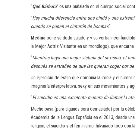
“
Qué Bárbara
” es una puñalada en el cuerpo social c
“
Hay mucha diferencia entre una hindú y una extremi
cuando se ponen el cinturón de bombas
“.
Medina
pone su dedo salado y y su verba inconfundibl
la Mejor Actriz Visitante en un monólogo), que encarna 
“
Mientras haya una mujer víctima del sexismo, el fe
después se extrañen de que las quieran coger por de
Un ejercicio de estilo que combina la ironía y el humor 
imaginería interpretativa, sexy en sus movimientos y ag
“
El suicidio es una excelente manera de llamar la aten
Mucho pasa (para algunos será demasiado) por la célebr
Academia de la Lengua Española en el 2013, desde una 
religión, el suicidio y el feminismo, hilvanado todo con