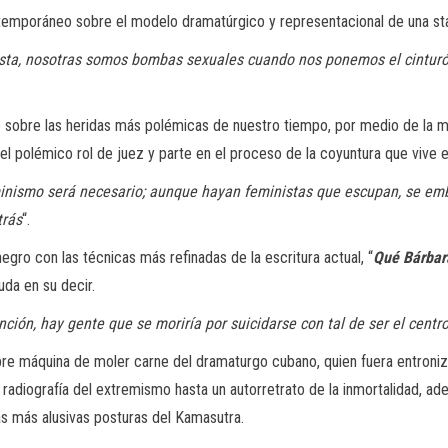
ontemporáneo sobre el modelo dramatúrgico y representacional de una s
sta, nosotras somos bombas sexuales cuando nos ponemos el cinturón
e sobre las heridas más polémicas de nuestro tiempo, por medio de la 
el polémico rol de juez y parte en el proceso de la coyuntura que vive 
minismo será necesario; aunque hayan feministas que escupan, se emb
trás
“.
negro con las técnicas más refinadas de la escritura actual, “
Qué Bárbar
uda en su decir.
ción, hay gente que se moriría por suicidarse con tal de ser el centr
e máquina de moler carne del dramaturgo cubano, quien fuera entronizad
radiografía del extremismo hasta un autorretrato de la inmortalidad, 
 las más alusivas posturas del Kamasutra.