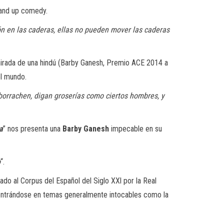
tand up comedy.
 en las caderas, ellas no pueden mover las caderas
mirada de una hindú (Barby Ganesh, Premio ACE 2014 a
el mundo.
orrachen, digan groserías como ciertos hombres, y
a
” nos presenta una
Barby Ganesh
impecable en su
o
“.
o al Corpus del Español del Siglo XXl por la Real
adentrándose en temas generalmente intocables como la