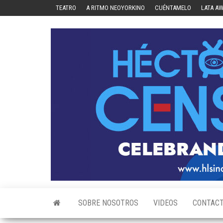
Skip
TEATRO
A RITMO NEOYORKINO
CUÉNTAMELO
LATA A
to
the
content
SOBRE NOSOTROS
VIDEOS
CONTAC