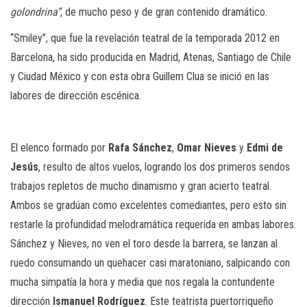
golondrina”
, de mucho peso y de gran contenido dramático.
“Smiley”, que fue la revelación teatral de la temporada 2012 en
Barcelona, ha sido producida en Madrid, Atenas, Santiago de Chile
y Ciudad México y con esta obra Guillem Clua se inició en las
labores de dirección escénica.
El elenco formado por
Rafa Sánchez
,
Omar Nieves
y
Edmi de
Jesús
, resulto de altos vuelos, logrando los dos primeros sendos
trabajos repletos de mucho dinamismo y gran acierto teatral.
Ambos se gradúan como excelentes comediantes, pero esto sin
restarle la profundidad melodramática requer
ida en ambas labores
.
Sánchez
y Nieves,
no ven el toro desde la barrera, se lanz
an al
ruedo consumando un quehacer casi maratoniano,
salpicando con
mucha simpatía la hora y media que nos regala la contundente
dirección
Ismanuel Rodríguez
. Este teatrista puertorriqueño