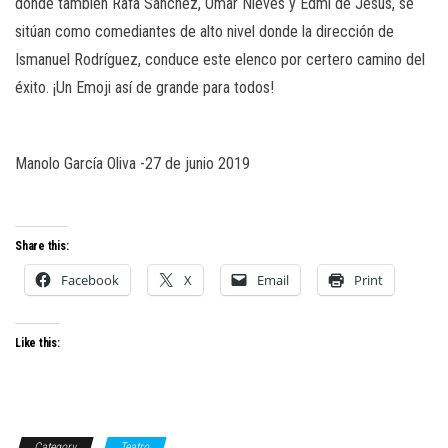
donde también
Rafa Sánchez, Omar Nieves y Edmi de Jesús, se
sitúan
como comediantes de alto nivel donde la dirección de
I
smanuel
Rodríguez, conduce este elenco
por
certero
camino del
éxito.
¡Un Emoji así de grande para todos!
Manolo Garc
ía Oliva -27 de junio 2019
Share this:
Facebook
X
Email
Print
Like this:
Category
Teatro