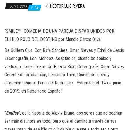
n
By
HECTOR LUIS RIVERA
July 1, 2019
0
“SMILEY”,
COMEDIA DE UNA PAREJA DISPAR UNIDOS POR
EL
HILO ROJO DEL DESTINO por Manolo García Oliva
De Guillem Clua. Con Rafa Sánchez, Omar Nieves y Edmi de Jesús.
Escenografía, Leni Méndez. Adaptación, diseño de sonido y
vestuario, Tantai Teatro de Puerto Rico. Coreografía, Omar Nieves.
Gerente de producción, Fernando Then. Diseño de luces y
dirección general, Ismanuel
Rodríguez. Estrenada el 14 de junio
de 2019, en Repertorio Español.
“
Smiley
”, es la historia de Alex
y Bruno, dos seres que no podrían
ser más distintos en todo, p
ero que el destino a través de
sus
travesuras y de ese hilo rojo invisible que une a todo ser a otro,