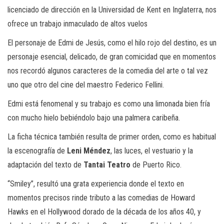
licenciado de dirección en la Universidad de Kent en Inglaterra, nos
ofrece un trab
ajo inmaculado de altos vuelos
El personaje de Edmi de Jesús, como el hilo rojo del de
stino, es un
personaje esencial
, delicado, de
gran comicidad que en momentos
nos recordó algunos caracteres de la comedia del
arte
o tal vez
uno que otro del cine del maestro Federico Fellini.
Edmi está fenomenal y su trabajo es como una limonada bien fría
con mucho hielo
bebiéndolo
bajo una palmera caribeña.
La ficha técnica también resulta de primer orden, como es
h
abitual
la escenografía de
Len
i Méndez
, la
s
luces, el vestuario
y la
adaptación del texto de
Tantai Teatro
de Puerto Rico.
“Smiley”, resultó una grata experiencia donde el texto en
momentos precisos rinde tributo a las comedias de Howard
Hawks en el Hollywood dorado de la década de los años 40, y