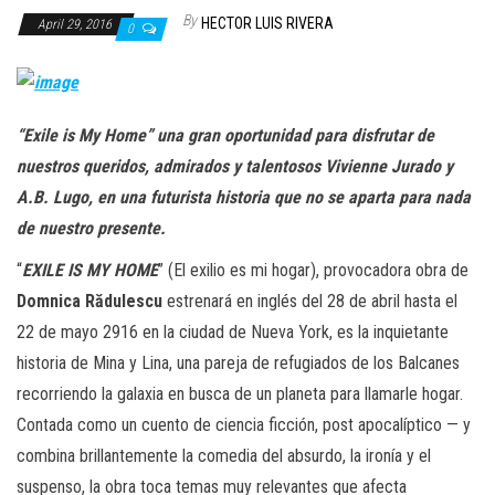
n
By
HECTOR LUIS RIVERA
April 29, 2016
0
“Exile is My Home” una gran oportunidad para disfrutar de
nuestros queridos, admirados y talentosos Vivienne Jurado y
A.B. Lugo, en una futurista historia que no se aparta para nada
de nuestro presente.
“
EXILE IS MY HOME
” (El exilio es mi hogar), provocadora obra de
Domnica Rădulescu
estrenará en inglés del 28 de abril hasta el
22 de mayo 2916 en la ciudad de Nueva York, es la inquietante
historia de Mina y Lina, una pareja de refugiados de los Balcanes
recorriendo la galaxia en busca de un planeta para llamarle hogar.
Contada como un cuento de ciencia ficción, post apocalíptico — y
combina brillantemente la comedia del absurdo, la ironía y el
suspenso, la obra toca temas muy relevantes que afecta