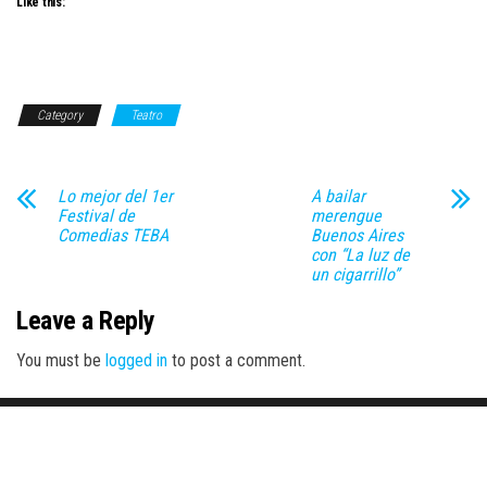
Like this:
Category
Teatro
Lo mejor del 1er
A bailar
Festival de
merengue
Comedias TEBA
Buenos Aires
con “La luz de
un cigarrillo”
Leave a Reply
You must be
logged in
to post a comment.
Proudly powered by
WordPress
|
Theme:
Envo Magazine