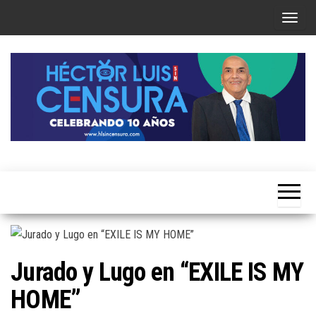
Skip
T
to
o
the
g
content
g
l
e
n
a
Héctor
v
Luis Sin
i
Censura
g
a
t
Jurado y Lugo en “EXILE IS MY
i
HOME”
o