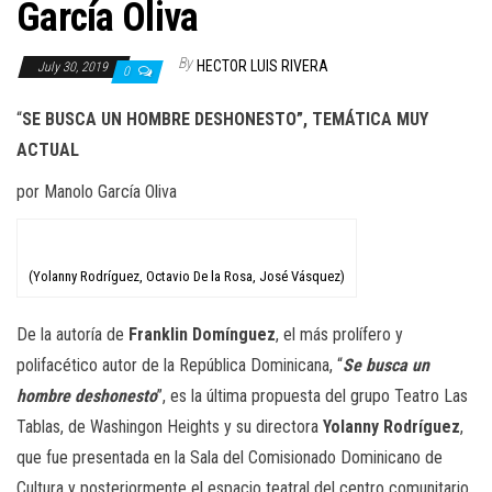
n
García Oliva
By
HECTOR LUIS RIVERA
July 30, 2019
0
“
SE BUSCA UN HOMBRE DESHONESTO”,
TEMÁTICA MUY
ACTUAL
por Manolo García Oliva
(Yolanny Rodríguez, Octavio De la Rosa, José Vásquez)
De la autoría de
Franklin Domínguez
, el más prolífero y
polifacético autor de la República Dominicana, “
Se busca un
hombre deshonesto
”, es la última propuesta del grupo Teatro Las
Tablas, de Washingon Heights y su directora
Yolanny Rodríguez
,
que fue presentada en la Sala del Comisionado Dominicano de
Cultura y posteriormente el espacio teatral del centro comunitario