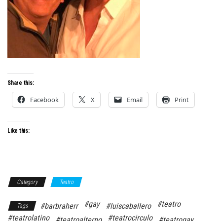
Share this:
Facebook
X
Email
Print
Like this:
Category
Teatro
#gay
#teatro
#barbraherr
#luiscaballero
Tags
#teatrolatino
#teatrocirculo
#teatroalterno
#teatrogay