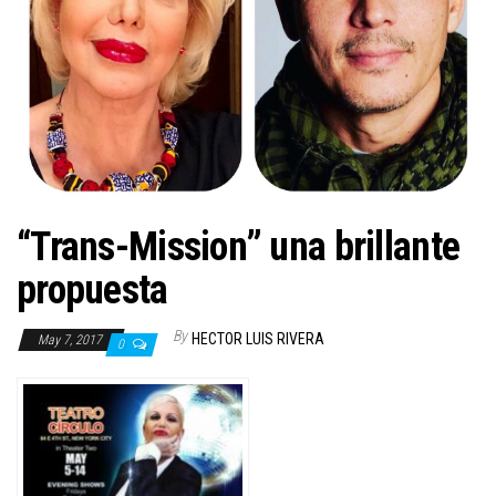
n
“Trans-Mission” una brillante
propuesta
By
HECTOR LUIS RIVERA
May 7, 2017
0