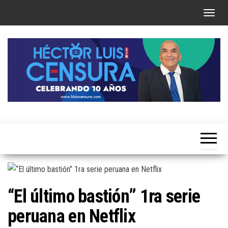
Skip
T
to
o
the
g
content
g
l
e
n
a
Héctor
v
Luis Sin
i
Censura
g
a
t
“El último bastión” 1ra serie
i
peruana en Netflix
o