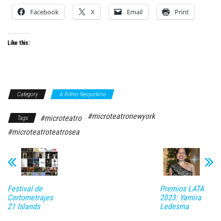
Facebook
X
Email
Print
Like this:
Category
A Ritmo Neoyorkino
#microteatronewyork
#microteatro
Tags
#microteatroteatrosea
Festival de
Premios LATA
Cortometrajes
2023: Yamira
21 Islands
Ledesma