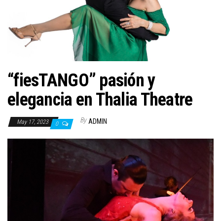
n
“fiesTANGO” pasión y
elegancia en Thalia Theatre
By
ADMIN
May 17, 2023
0