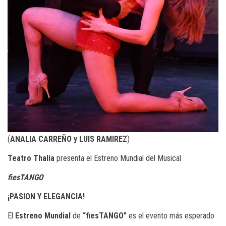
(
ANALIA CARREÑO y LUIS RAMIREZ
)
Teatro Thali
a
presenta el Estreno Mundial del Musical
fies
TANGO
¡PASION Y ELEGANCIA
!
El
E
streno
M
undial
de
“
fiesT
ANGO
”
es el evento más esperado