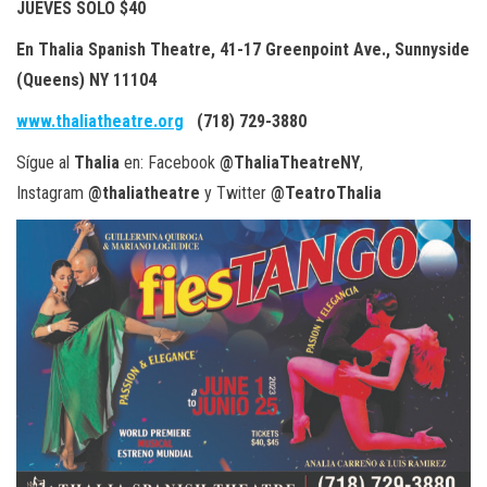
JUEVES
SOLO $40
En Thalia Spanish Theatre, 41-17 Greenpoint Ave., Sunnyside
(Queens) NY 11104
www.thaliatheatre.org
(
718) 729-3880
Sígue al
Thalia
en: Facebook
@ThaliaTheatreNY
,
Instagram
@thaliatheatre
y Twitter
@TeatroThalia