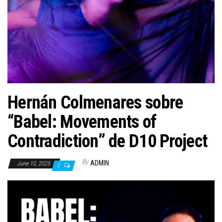
n
Hernán Colmenares sobre
“Babel: Movements of
Contradiction” de D10 Project
By
ADMIN
June 10, 2025
0