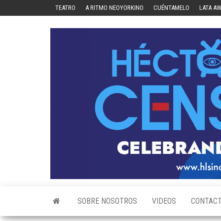
Skip
TEATRO
A RITMO NEOYORKINO
CUÉNTAMELO
LATA A
to
the
content
SOBRE NOSOTROS
VIDEOS
CONTAC