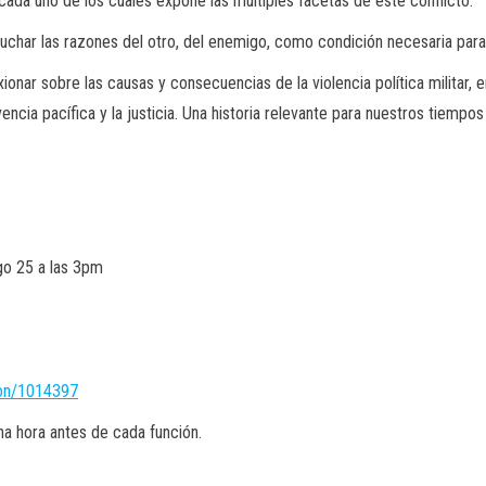
 cada uno de los cuales expone las múltiples facetas de este conflicto.
uchar las razones del otro, del enemigo, como condición necesaria para i
ar sobre las causas y consecuencias de la violencia política militar, e
encia pacífica y la justicia. Una historia relevante para nuestros tiempo
go 25 a las 3pm
ion/1014397
na hora antes de cada función.