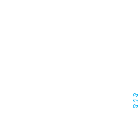
Po
re
Do