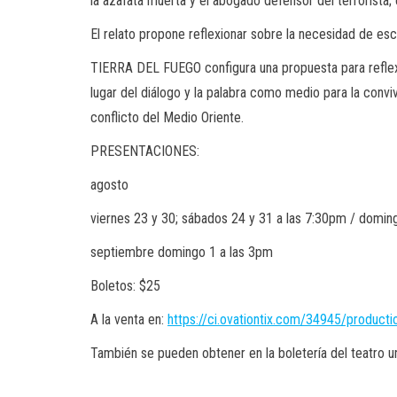
la azafata muerta y el abogado defensor del terrorista;
El relato propone reflexionar sobre la necesidad de esc
TIERRA DEL FUEGO configura una propuesta para reflexion
lugar del diálogo y la palabra como medio para la conviv
conflicto del Medio Oriente.
PRESENTACIONES:
agosto
viernes 23 y 30; sábados 24 y 31 a las 7:30pm / domin
septiembre domingo 1 a las 3pm
Boletos: $25
A la venta en:
https://ci.ovationtix.com/34945/product
También se pueden obtener en la boletería del teatro u