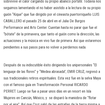
sobrevive el calor cargando su propio abanico portátil. Todavía nos
seguimos lamentando el no haber asistido a la lectura de su propio
guión “Kique” que fue dirigido por el cineasta puertorriqueño LUIS
CABALLERO el pasado 25 de abril en el Julia De Burgos
Performance and Arts Center. Cuentan hasta no parar que fue el
“bótate” de la primavera, que tanto el guión como la dirección, las
actuaciones y la música en vivo fue de primera. Así que estaremos
pendientes a sus pasos para no volver a perdernos nada.
Después de su indiscutible éxito dirigiendo los unipersonales “El
lenguaje de las flores” y “Medea abrasada”, EMIR CRUZ, regresó a
sus tradicionales retiros espirituales. Esta vez fue en la selva Maya
con el famoso guía en Transformación Personal RICARDO
PERRET. Luego se fue a pasar unos días en un resort en Isla
Mujeres en Cancún, México, y se disparó la maniobra de “flotar
por el aire”. Así que Cruz salió de las entrañas de la tierra misma a