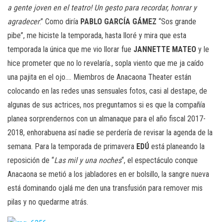
a gente joven en el teatro! Un gesto para recordar, honrar y
agradecer
.” Como diría
PABLO GARCÍA GÁMEZ
“Sos grande
pibe”, me hiciste la temporada, hasta lloré y mira que esta
temporada la única que me vio llorar fue
JANNETTE MATEO
y le
hice prometer que no lo revelaría., sopla viento que me ja caído
una pajita en el ojo…. Miembros de Anacaona Theater están
colocando en las redes unas sensuales fotos, casi al destape, de
algunas de sus actrices, nos preguntamos si es que la compañía
planea sorprendernos con un almanaque para el año fiscal 2017-
2018, enhorabuena así nadie se perdería de revisar la agenda de la
semana. Para la temporada de primavera
EDÚ
está planeando la
reposición de “
Las mil y una noches
“, el espectáculo conque
Anacaona se metió a los jabladores en er bolsillo, la sangre nueva
está dominando ojalá me den una transfusión para remover mis
pilas y no quedarme atrás.