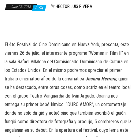
n
By
HECTOR LUIS RIVERA
June 25, 2015
0
El 4to Festival de Cine Dominicano en Nueva York, presenta, este
viernes 26 de julio, el interesante programa “Women in Film II” en
la sala Rafael Villalona del Comisionado Dominicano de Cultura en
los Estados Unidos. En el mismo podremos apreciar el primer
trabajo cinematográfico de la carismática
Joanna Herrera
, quien
se ha destacado, entre otras cosas, como actriz en el teatro local
con el grupo Teatro Vanguardia de Iván Argudo. Joanna nos
entrega su primer bebé fílmico: “DURO AMOR”, un cortometraje
donde no solo dirigió y actuó sino que también escribió el guión,
fungió como directora de fotografía y produjo, 5 sombreros que la
engalanan en su debut. En la apertura del festival, cuyo lema este