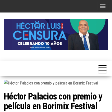
Skip
T
to
o
the
g
content
g
l
e
n
a
Héctor
v
Luis Sin
i
Censura
g
a
t
Héctor Palacios con premio y
i
película en Borimix Festival
o