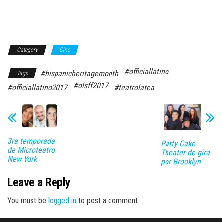
Category
Cine
#officiallatino
#hispanicheritagemonth
Tags
#olsff2017
#officiallatino2017
#teatrolatea
3ra temporada
Patty Cake
de Microteatro
Theater de gira
New York
por Brooklyn
Leave a Reply
You must be
logged in
to post a comment.