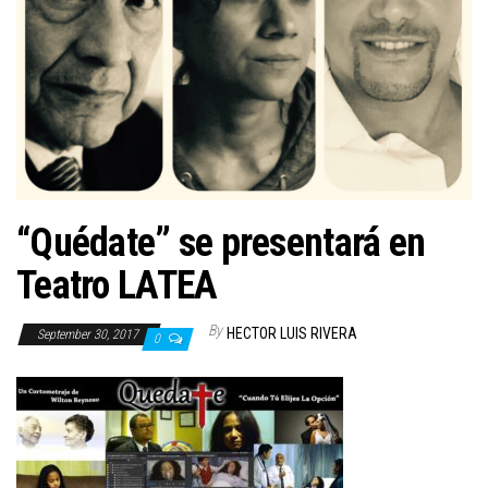
n
“Quédate” se presentará en
Teatro LATEA
By
HECTOR LUIS RIVERA
September 30, 2017
0