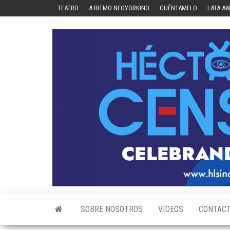
Skip
TEATRO
A RITMO NEOYORKINO
CUÉNTAMELO
LATA A
to
the
content
SOBRE NOSOTROS
VIDEOS
CONTAC