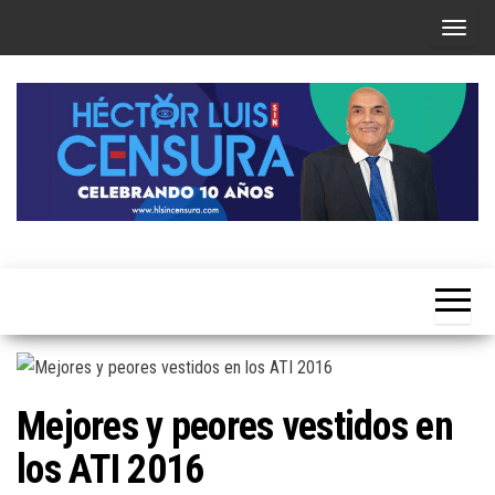
Skip
T
to
o
the
g
content
g
l
e
n
a
Héctor
v
Luis Sin
i
Censura
g
a
t
Mejores y peores vestidos en
i
los ATI 2016
o