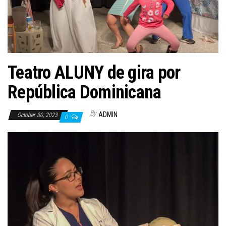
n
Teatro ALUNY de gira por
República Dominicana
By
ADMIN
October 30, 2023
0