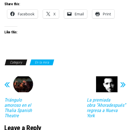
Share this:
Facebook
X
Email
Print
Like this:
Category
En la mira
Triángulo
La premiada
amoroso en el
obra “Ahoradespués”
Thalia Spanish
regresa a Nueva
Theatre
York
Leave a Reply