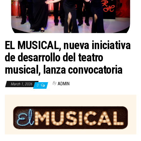
n
EL MUSICAL, nueva iniciativa
de desarrollo del teatro
musical, lanza convocatoria
By
ADMIN
March 1, 2026
0