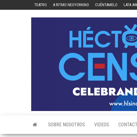
Skip
TEATRO
A RITMO NEOYORKINO
CUÉNTAMELO
LATA A
to
the
content
SOBRE NOSOTROS
VIDEOS
CONTAC