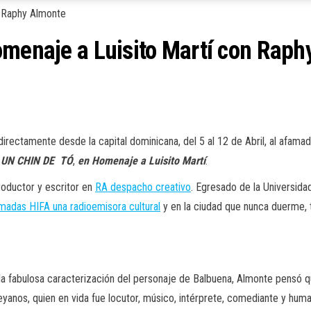
omenaje a Luisito Martí con Rap
 directamente desde la capital dominicana, del 5 al 12 de Abril, al 
UN
CHIN
DE
TÓ
,
en
Homenaje
a
Luisito
Martí
.
oductor y escritor en
RA despacho creativo
. Egresado de la Universida
madas HIFA una radioemisora cultural
y en la ciudad que nunca duerme, 
y la fabulosa caracterización del personaje de Balbuena, Almonte pensó q
yanos, quien en vida fue locutor, músico, intérprete, comediante y human