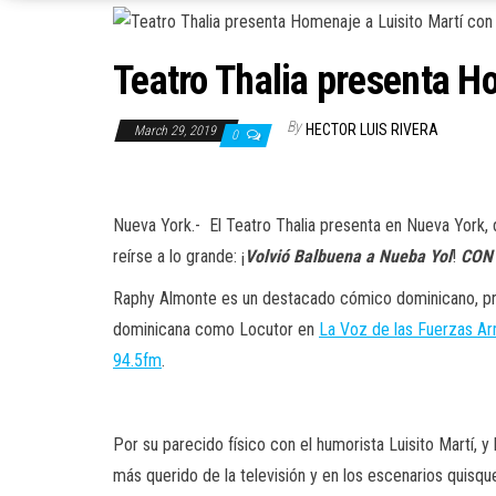
Teatro Thalia presenta H
By
HECTOR LUIS RIVERA
March 29, 2019
0
Nueva York.- El Teatro Thalia presenta en Nueva York,
reírse a lo grande: ¡
Volvió
Balbuena
a
Nueba
Yol
!
CON
Raphy Almonte es un destacado cómico dominicano, pr
dominicana como Locutor en
La Voz de las Fuerzas Ar
94.5fm
.
Por su parecido físico con el humorista Luisito Martí, 
más querido de la televisión y en los escenarios quisque