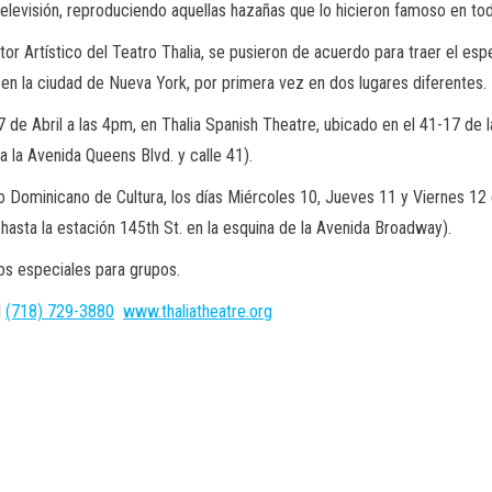
televisión, reproduciendo aquellas hazañas que lo hicieron famoso en to
ctor Artístico del Teatro Thalia, se pusieron de acuerdo para traer el 
 en la ciudad de Nueva York, por primera vez en dos lugares diferentes.
 de Abril a las 4pm, en Thalia Spanish Theatre, ubicado en el 41-17 de 
a la Avenida Queens Blvd. y calle 41).
Dominicano de Cultura, los días Miércoles 10, Jueves 11 y Viernes 12 d
hasta la estación 145th St. en la esquina de la Avenida Broadway).
os especiales para grupos.
l
(718) 729-3880
www.thaliatheatre.org