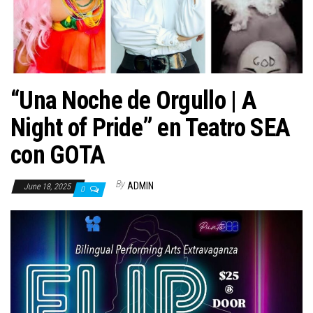
n
“Una Noche de Orgullo | A
Night of Pride” en Teatro SEA
con GOTA
By
ADMIN
June 18, 2025
0