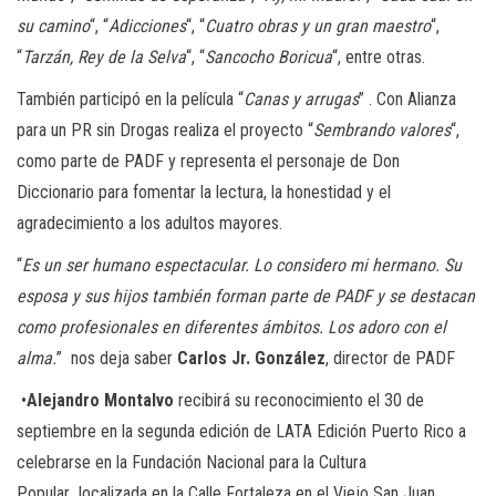
su camino
“, “
Adicciones
“, “
Cuatro obras y un gran maestro
“,
“
Tarzán, Rey de la Selva
“, “
Sancocho Boricua
“, entre otras.
También participó en la película “
Canas y arrugas
” . Con Alianza
para un PR sin Drogas realiza el proyecto “
Sembrando valores
“,
como parte de PADF y representa el personaje de Don
Diccionario para fomentar la lectura, la honestidad y el
agradecimiento a los adultos mayores.
“
Es un ser humano espectacular. Lo considero mi hermano. Su
esposa y sus hijos también forman parte de PADF y se destacan
como profesionales en diferentes ámbitos. Los adoro con el
alma.
” nos deja saber
Carlos Jr. González
, director de PADF
•
Alejandro Montalvo
recibirá su reconocimiento el 30 de
septiembre en la segunda edición de LATA Edición Puerto Rico a
celebrarse en la Fundación Nacional para la Cultura
Popular localizada en la Calle Fortaleza en el Viejo San Juan.