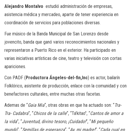
Alejandro Montalvo
estudió administración de empresas,
asistencia médica y mercadeo, aparte de tener experiencia en
coordinación de servicios para poblaciones diversas.
Fue músico de la Banda Municipal de San Lorenzo desde
jovencito, banda que ganó varios reconocimientos nacionales y
representaron a Puerto Rico en el exterior. Ha participado en
varias iniciativas artísticas de cine, teatro y televisión con cortas
apariciones.
Con PADF (
Productora Ángeles-del-fin,Inc
) es actor, bailarín
Folklórico, asistente de producción, enlace con la comunidad y con
benefactores culturales, entre muchas otras facetas.
Ademas de “
Gaia Mia
“, otras obras en que ha actuado son: “
Tra-
Tra- Cadabra
“, “
Chicos de la calle
“, “Ta’kitao”, “
Cantos de amor a
la vida
“, “
Juventud, divino tesoro, ¡Cuidado!
“, “
Mi pequeño
mundo
“, “
Semillas de esperanza
“, “
Ay, mi madre!
“, “
Cada cual en