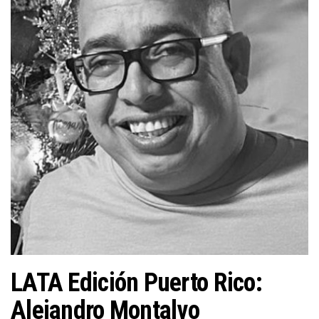
n
LATA Edición Puerto Rico:
Alejandro Montalvo