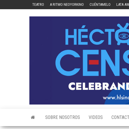
Skip
TEATRO
A RITMO NEOYORKINO
CUÉNTAMELO
LATA A
to
the
content
SOBRE NOSOTROS
VIDEOS
CONTAC