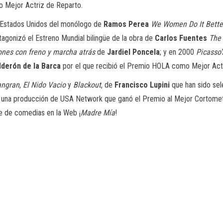
 Mejor Actriz de Reparto.
n Estados Unidos del monólogo de
Ramos Perea
We Women Do It Bette
onizó el Estreno Mundial bilingüe de la obra de
Carlos Fuentes
The
ones con freno y marcha atrás
de
Jardiel Poncela
; y en 2000
Picasso’
lderón de la Barca
por el que recibió el Premio HOLA como Mejor Actr
angran
,
El Nido Vacio
y
Blackout
, de
Francisco Lupini
que han sido sel
una producción de USA Network que ganó el Premio al Mejor Cortometra
ie de comedias en la Web
¡
Madre Mía
!