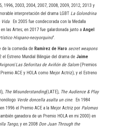
5, 1996, 2003, 2004, 2007, 2008, 2009, 2012, 2013 y
morable interpretación del drama LGBT
La Golondrina
 Vida
. En 2005 fue condecorada con la Medalla
 en las Artes; en 2017 fue galardonada junto a
Angel
rtístico Hispano-neoyorquino
”.
üe de la comedia de
Ramírez de Haro
secret weapons
2 el Estreno Mundial Bilingüe del drama de
Jaime
Avignon
/
Las Señoritas de Aviñón
de Salom
(Premios
(Premio ACE y HOLA como Mejor Actriz); y el Estreno
l),
The Misunderstanding
(LATE),
The Audience & Play
l monólogo
Verde doncella asalta un cine
. En 1984
 en 1996 el Premio ACE a la Mejor Actriz por
Palomas
también ganadora de un Premio HOLA en mi 2000) en
olla Tango
, y en 2008
Don Juan Through the