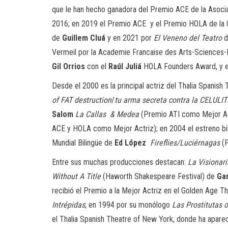
que le han hecho ganadora del Premio ACE de la Asocia
2016; en 2019 el Premio ACE y el Premio HOLA de la 
de
Guillem Cluá
y en 2021 por
El Veneno del Teatro
d
Vermeil por la Academie Francaise des Arts-Sciences-Let
Gil Orrios
con el
Raúl Juliá
HOLA Founders Award, y en
Desde el 2000 es la principal actriz del Thalia Spanis
of FAT destruction
/
tu arma secreta contra la CELULIT
Salom
La Callas & Medea
(Premio ATI como Mejor Act
ACE y HOLA como Mejor Actriz); en 2004 el estreno bi
Mundial Bilingüe de
Ed López
Fireflies/Luciérnagas
(P
Entre sus muchas producciones destacan:
La Visionari
Without A Title
(Haworth Shakespeare Festival) de
Gar
recibió el Premio a la Mejor Actriz en el Golden Age Th
Intrépidas
; en 1994 por su monólogo
Las Prostitutas 
el Thalia Spanish Theatre of New York, donde ha apare