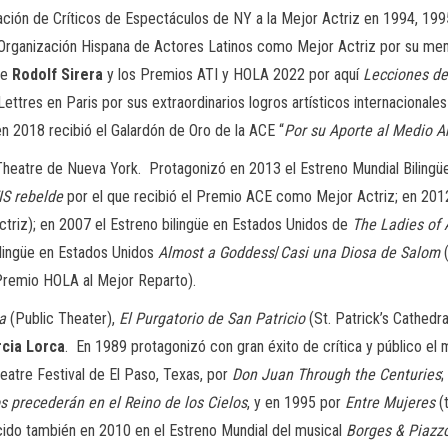
ción de Críticos de Espectáculos de NY a la Mejor Actriz en 1994, 199
Organización Hispana de Actores Latinos como Mejor Actriz por su me
e
Rodolf Sirera
y los Premios ATI y HOLA 2022 por aquí
Lecciones de
tres en Paris por sus extraordinarios logros artísticos internacionales
 2018 recibió el Galardón de Oro de la ACE “
Por su Aporte al Medio A
h Theatre de Nueva York. Protagonizó en 2013 el Estreno Mundial Biling
IS rebelde
por el que recibió el Premio ACE como Mejor Actriz; en 201
riz); en 2007 el Estreno bilingüe en Estados Unidos de
The Ladies of 
lingüe en Estados Unidos
Almost a Goddess
/
Casi una Diosa
de Salom
remio HOLA al Mejor Reparto).
a
(Public Theater),
El Purgatorio de San Patricio
(St. Patrick’s Cathedra
cia Lorca
. En 1989 protagonizó con gran éxito de crítica y público e
eatre Festival de El Paso, Texas, por
Don Juan Through the Centuries
;
os precederán
en el Reino de los Cielos
, y en 1995 por
Entre Mujeres
(
cido también en 2010 en el Estreno Mundial del musical
Borges & Piazz