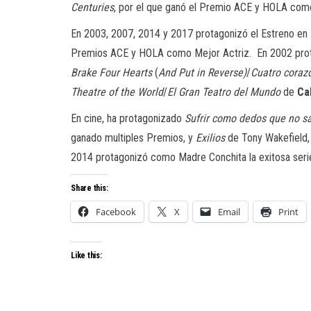
Centuries
,
por el que ganó el Premio ACE y HOLA como
En 2003, 2007, 2014 y 2017 protagonizó el Estreno e
Premios ACE y HOLA como Mejor Actriz. En 2002 protag
Brake Four Hearts
(
And Put in Reverse)
/
Cuatro coraz
Theatre of the World
/
El Gran Teatro del Mundo
de
Ca
En cine, ha protagonizado
Sufrir como dedos que no s
ganado multiples Premios, y
Exilios
de Tony Wakefield, 
2014 protagonizó como Madre Conchita la exitosa ser
Share this:
Facebook
X
Email
Print
Like this: