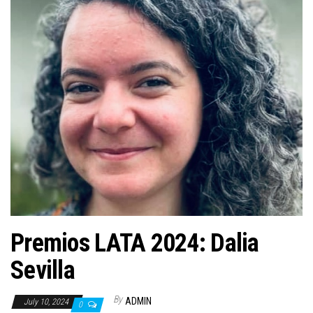
n
Premios LATA 2024: Dalia
Sevilla
By
ADMIN
July 10, 2024
0