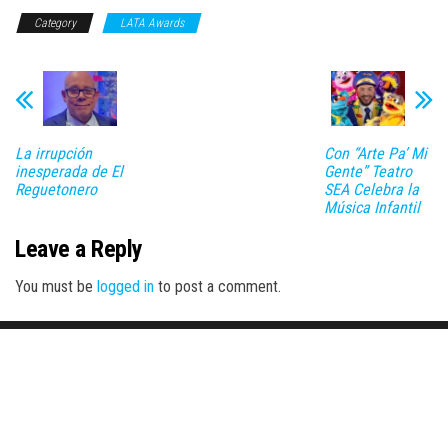
Category
LATA Awards
La irrupción
Con “Arte Pa’ Mi
inesperada de El
Gente” Teatro
Reguetonero
SEA Celebra la
Música Infantil
Leave a Reply
You must be
logged in
to post a comment.
Proudly powered by
WordPress
|
Theme:
Envo Magazine