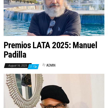
n
Premios LATA 2025: Manuel
Padilla
By
ADMIN
August 16, 2025
0