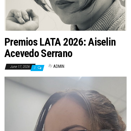
n
Premios LATA 2026: Aiselin
Acevedo Serrano
By
ADMIN
June 17, 2026
0