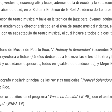
e, vestuario, escenografía y luces, además de la dirección y la actuació
o años de edad, en el Sistema Británico de la Real Academia de Londres
sor de teatro musical y baile en la técnica de jazz para jóvenes, adulto
 académico y director artístico en el área de teatro musical y danza, e
 con un espectáculo de teatro musical, el cual incluye a todos o a casi
orio de Música de Puerto Rico, “
A Holiday to Remember
” (diciembre 
ayectoria artística (45 años dedicados a la danza, las artes, el teatro y
ad y ciudadanos especiales, todos en igualdad de condiciones); y Mejor 
grafo y bailarín principal de las revistas musicales “
Tropical Splendor
o Rico.
, por cinco años, en el programa “
Voces en función
” (WIPR), con el cant
apa
” (WAPA TV).