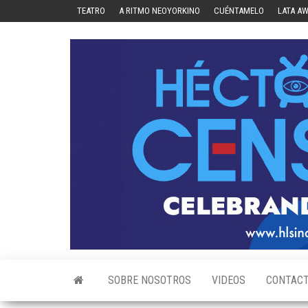
Skip
TEATRO
A RITMO NEOYORKINO
CUÉNTAMELO
LATA A
to
the
content
SOBRE NOSOTROS
VIDEOS
CONTAC