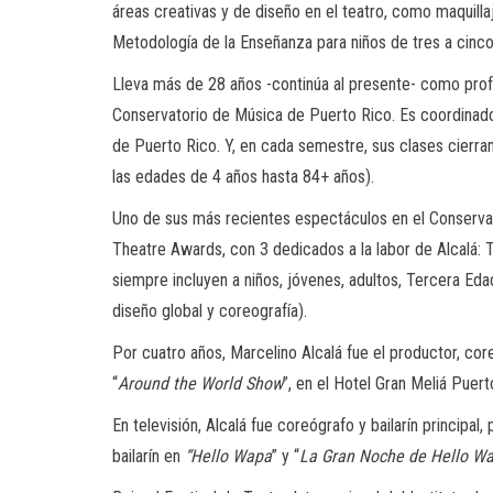
áreas creativas y de diseño en el teatro, como maquillaj
Metodología de la Enseñanza para niños de tres a cinc
Lleva más de 28 años -continúa al presente- como profe
Conservatorio de Música de Puerto Rico. Es coordinador
de Puerto Rico. Y, en cada semestre, sus clases cierran
las edades de 4 años hasta 84+ años).
Uno de sus más recientes espectáculos en el Conservat
Theatre Awards, con 3 dedicados a la labor de Alcalá: Tr
siempre incluyen a niños, jóvenes, adultos, Tercera Ed
diseño global y coreografía).
Por cuatro años, Marcelino Alcalá fue el productor, coreó
“
Around the World Show
”, en el Hotel Gran Meliá Puert
En televisión, Alcalá fue coreógrafo y bailarín principal
bailarín en
“Hello Wapa
” y “
La Gran Noche de Hello W