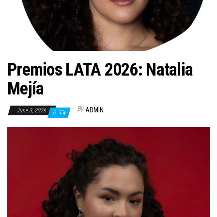
n
Premios LATA 2026: Natalia
Mejía
By
ADMIN
June 3, 2026
0