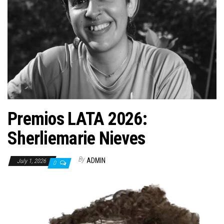
n
Premios LATA 2026:
Sherliemarie Nieves
By
ADMIN
July 1, 2026
0