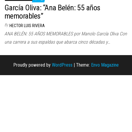
n
García Oliva: “Ana Belén: 55 años
memorables”
By
HECTOR LUIS RIVERA
ANA BELÉN: 55 AÑOS MEMORABLES por Manolo García Oliva Con
una carrera a sus espaldas que abarca cinco décadas y…
Proudly powered by
WordPress
|
Theme:
Envo Magazine