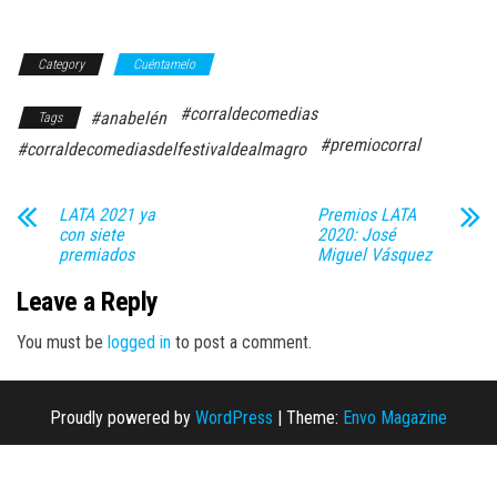
Category
Cuéntamelo
#corraldecomedias
#anabelén
Tags
#premiocorral
#corraldecomediasdelfestivaldealmagro
LATA 2021 ya
Premios LATA
con siete
2020: José
premiados
Miguel Vásquez
Leave a Reply
You must be
logged in
to post a comment.
Proudly powered by
WordPress
|
Theme:
Envo Magazine