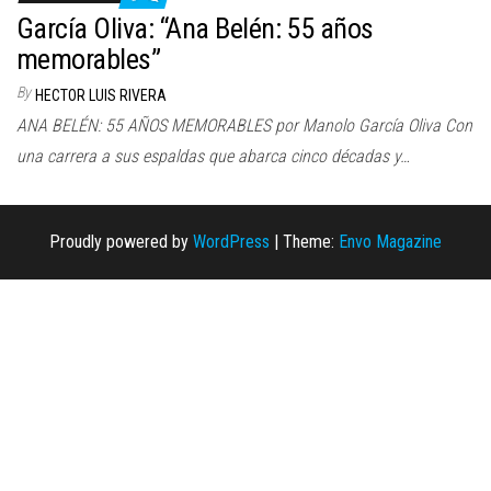
n
García Oliva: “Ana Belén: 55 años
memorables”
By
HECTOR LUIS RIVERA
ANA BELÉN: 55 AÑOS MEMORABLES por Manolo García Oliva Con
una carrera a sus espaldas que abarca cinco décadas y…
Proudly powered by
WordPress
|
Theme:
Envo Magazine