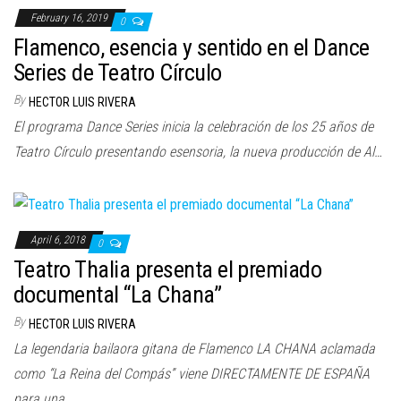
n
February 16, 2019
0
Flamenco, esencia y sentido en el Dance
Series de Teatro Círculo
By
HECTOR LUIS RIVERA
El programa Dance Series inicia la celebración de los 25 años de
Teatro Círculo presentando esensoria, la nueva producción de Al…
April 6, 2018
0
Teatro Thalia presenta el premiado
documental “La Chana”
By
HECTOR LUIS RIVERA
La legendaria bailaora gitana de Flamenco LA CHANA aclamada
como “La Reina del Compás” viene DIRECTAMENTE DE ESPAÑA
para una…