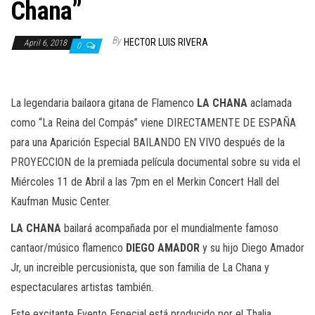
n
Chana”
By
HECTOR LUIS RIVERA
April 6, 2018
0
La legendaria bailaora gitana de Flamenco
LA CHANA
aclamada
como “La Reina del Compás” viene DIRECTAMENTE DE ESPAÑA
para una Aparición Especial BAILANDO EN VIVO después de la
PROYECCION de la premiada película documental sobre su vida el
Miércoles 11 de Abril a las 7pm en el Merkin Concert Hall del
Kaufman Music Center.
LA CHANA
bailará acompañada por el mundialmente famoso
cantaor/músico flamenco
DIEGO AMADOR
y su hijo Diego Amador
Jr, un increible percusionista, que son familia de La Chana y
espectaculares artistas también.
Este excitante Evento Especial está producido por el Thalia