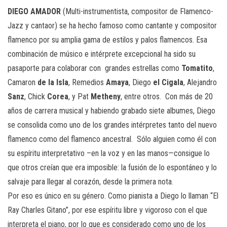
DIEGO AMADOR
(Multi-instrumentista, compositor de Flamenco-
Jazz y cantaor) se ha hecho famoso como cantante y compositor
flamenco por su amplia gama de estilos y palos flamencos. Esa
combinación de músico e intérprete excepcional ha sido su
pasaporte para colaborar con grandes estrellas como
Tomatito
,
Camaron
de la Isla
, Remedios
Amaya
, Diego
el Cigala
, Alejandro
Sanz
, Chick
Corea
, y Pat
Metheny
, entre otros. Con más de 20
años de carrera musical y habiendo grabado siete albumes, Diego
se consolida como uno de los grandes intérpretes tanto del nuevo
flamenco como del flamenco ancestral. Sólo alguien como él con
su espíritu interpretativo –en la voz y en las manos—consigue lo
que otros creían que era imposible: la fusión de lo espontáneo y lo
salvaje para llegar al corazón, desde la primera nota.
Por eso es único en su género. Como pianista a Diego lo llaman “El
Ray Charles Gitano”, por ese espíritu libre y vigoroso con el que
interpreta el piano, por lo que es considerado como uno de los